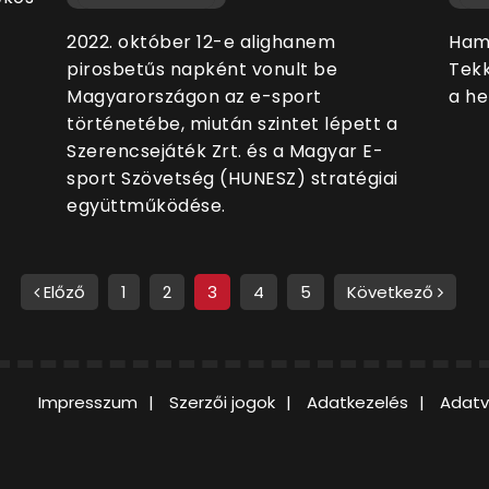
2022. október 12-e alighanem
Ham
pirosbetűs napként vonult be
Tekk
Magyarországon az e-sport
a he
történetébe, miután szintet lépett a
Szerencsejáték Zrt. és a Magyar E-
sport Szövetség (HUNESZ) stratégiai
együttműködése.
Előző
1
2
3
4
5
Következő
Impresszum
Szerzői jogok
Adatkezelés
Adatv