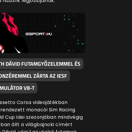
 hazánk legjobbjainak.
TH DÁVID FUTAMGYŐZELEMMEL ÉS
ONZÉREMMEL ZÁRTA AZ IESF
IMULÁTOR VB-T
ssetto Corsa videojátékban
rendezett monacói Sim Racing
d Cup idei szezonjában mindvégig
ban állt a világbajnoki címért
 Dávid, végül az utolsó futamon