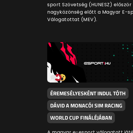
sport Szövetség (HUNESZ) először
nagyközönség előtt a Magyar E-s
Válogatottat (MEV).
ÉREMESÉLYESKÉNT INDUL TÓTH
DÁVID A MONACÓI SIM RACING
WORLD CUP FINÁLÉJÁBAN
A magyar e-esport válogatott ját