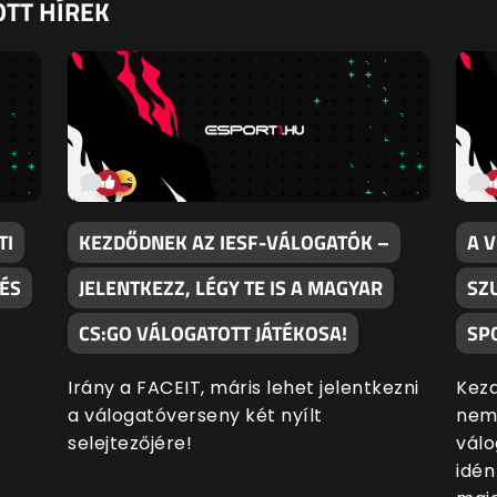
TT HÍREK
TI
KEZDŐDNEK AZ IESF-VÁLOGATÓK –
A V
ÉS
JELENTKEZZ, LÉGY TE IS A MAGYAR
SZ
CS:GO VÁLOGATOTT JÁTÉKOSA!
SP
Irány a FACEIT, máris lehet jelentkezni
Kezd
a válogatóverseny két nyílt
nems
selejtezőjére!
válo
idén