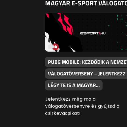
MAGYAR E-SPORT VÁLOGATO
PUBG MOBILE: KEZDŐDIK A NEMZE
VÁLOGATÓVERSENY – JELENTKEZZ 
LÉGY TE IS A MAGYAR…
Jelentkezz még ma a
válogatóversenyre és gyűjtsd a
csirkevacsikat!