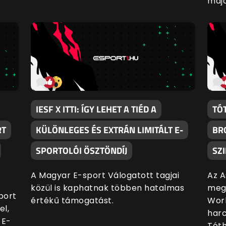
majd
IESF X ITTI: ÍGY LEHET A TIÉD A
TÓ
RT
KÜLÖNLEGES ÉS EXTRÁN LIMITÁLT E-
BR
SPORTOLÓI ÖSZTÖNDÍJ
SZ
A Magyar E-sport Válogatott tagjai
Az A
közül is kaphatnak többen hatalmas
meg
port
értékű támogatást.
Worl
el,
harc
 E-
Tóth