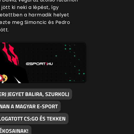
jött ki neki a lépést, így
etettben a harmadik helyet
ezte meg Simoncic és Pedro
ött.
RJ JEGYET BALIRA, SZURKOLJ
NAN A MAGYAR E-SPORT
LOGATOTT CS:GO ÉS TEKKEN
TÉKOSAINAK!