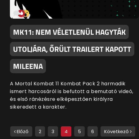
MK11: NEM VÉLETLENÜL HAGYTÁK
UTOLJÁRA, ŐRÜLT TRAILERT KAPOTT
MILEENA
A Mortal Kombat 11 Kombat Pack 2 harmadik
ismert harcosáról is befutott a bemutató videó,
és első ránézésre elképesztően királyra
sikeredett a karakter.
Előző
2
3
4
5
6
Következő