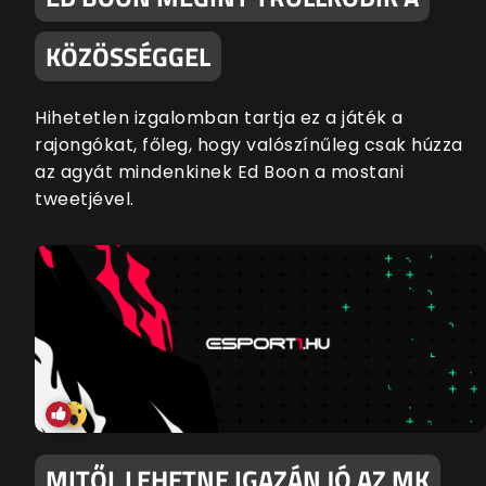
KÖZÖSSÉGGEL
Hihetetlen izgalomban tartja ez a játék a
rajongókat, főleg, hogy valószínűleg csak húzza
az agyát mindenkinek Ed Boon a mostani
tweetjével.
MITŐL LEHETNE IGAZÁN JÓ AZ MK