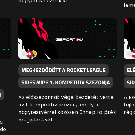
hogyan is néznek ki.
leme
MEGKEZDŐDÖTT A ROCKET LEAGUE
EL
SIDESWIPE 1. KOMPETITÍV SZEZONJA
SI
I
Az előszezonnak vége, kezdetét vette
A Ro
az 1. kompetitív szezon, amely a
fejl
nagytestvérrel közösen ünnepli a játék
régi
megjelenését.
a
 de