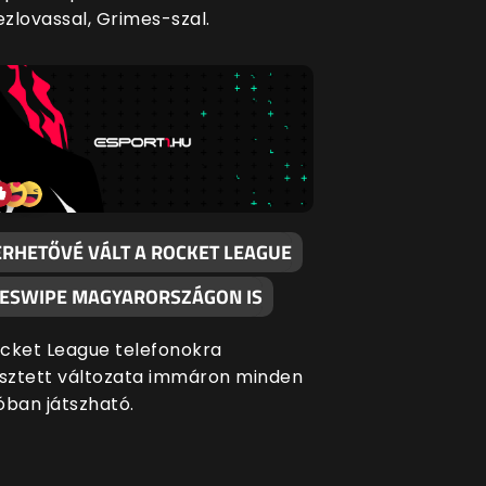
zlovassal, Grimes-szal.
ÉRHETŐVÉ VÁLT A ROCKET LEAGUE
DESWIPE MAGYARORSZÁGON IS
cket League telefonokra
esztett változata immáron minden
óban játszható.