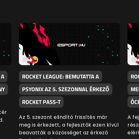
 A
ROCKET LEAGUE: BEMUTATTA A
RO
NY
PSYONIX AZ 5. SZEZONNAL ÉRKEZŐ
ME
ROCKET PASS-T
ÓC
tér
Az 5. szezont elindító frissítés már
A fe
d.
meg is érkezett, a fejlesztők ezen kívül
rész
beavatták a közösséget az érkező
elér