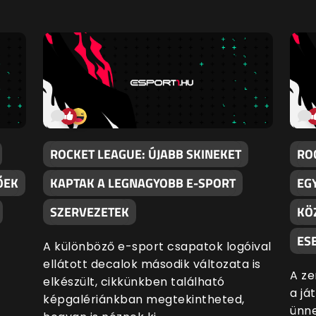
ROCKET LEAGUE: ÚJABB SKINEKET
RO
ŐEK
KAPTAK A LEGNAGYOBB E-SPORT
EG
SZERVEZETEK
KÖ
ES
A különböző e-sport csapatok logóival
ellátott decalok második változata is
A ze
elkészült, cikkünkben található
a já
képgalériánkban megtekintheted,
ünne