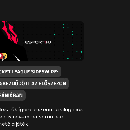
CKET LEAGUE SIDESWIPE:
GKEZDŐDÖTT AZ ELŐSZEZON
EÁNIÁBAN
jlesztők ígérete szerint a világ más
ein is november során lesz
hető a játék.