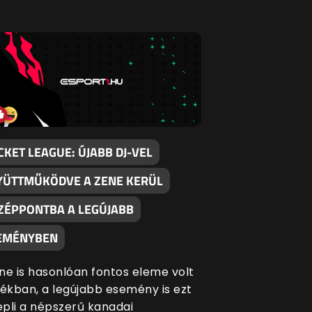
CKET LEAGUE: ÚJABB DJ-VEL
YÜTTMŰKÖDVE A ZENE KERÜL
ZÉPPONTBA A LEGÚJABB
EMÉNYBEN
ne is hasonlóan fontos eleme volt
tékban, a legújabb esemény is ezt
pli a népszerű kanadai