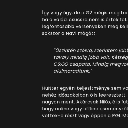
Így vagy úgy, de a G2 mégis meg tud
ha a valódi csúcsra nem is értek fel.
legfontosabb versenyeken meg kelle
sokszor a NaVi mögött.
"Őszintén szólva, szerintem jo
tavaly mindig jobb volt. Kétség
CS:GO csapata. Mindig megvolt
alulmaradtunk."
HuNter egyéni teljesítménye sem vo
nehéz időszakaiban ő is leeresztett,
nagyon ment. Akárcsak NiKo, ő is fu
hogy online vagy offline eseményről
vettek-e részt vagy éppen a PGL Ma