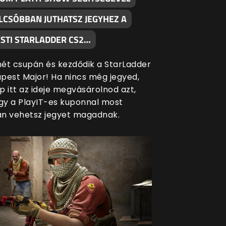
LCSÓBBAN JUTHATSZ JEGYHEZ A
STI STARLADDER CS2…
ét csupán és kezdődik a StarLadder
pest Major! Ha nincs még jegyed,
p itt az ideje megvásárolnod azt,
ogy a PlayIT-es kuponnal most
n vehetsz jegyet magadnak.