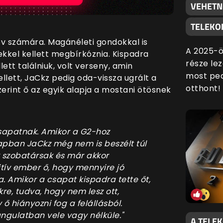
VEHETN
TELEKO
év számára. Magánéleti gondokkal is
A 2025-ö
kkel kellett megbírkóznia. Kispadra
része lez
lett találniuk, volt verseny, amin
most ped
kellett, JaCkz pedig oda-vissza ugrált a
otthont!
zerint ő az egyik alapja a mostani ötösnek
csapatnak. Amikor a G2-hoz
apban JaCkz még nem is beszélt túl
k szobatársak és már akkor
tív ember ő, hogy mennyire jó
. Amikor a csapat kispadra tette őt,
e, tudva, hogy nem lesz ott,
 hiányozni fog a felállásból.
gulatban vele vagy nélküle."
A TELE