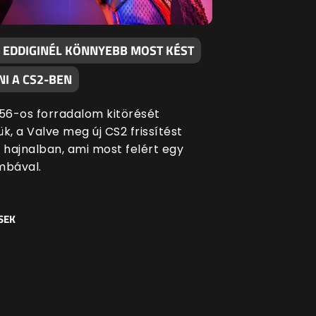
 EDDIGINÉL KÖNNYEBB MOST KÉST
I A CS2-BEN
 '56-os forradalom kitörését
k, a Valve meg új CS2 frissítést
i hajnalban, ami most felért egy
bával.
SEK