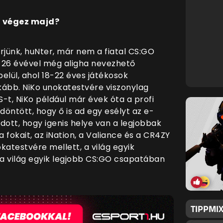
n végez majd?
jünk, huNter, már nem a fiatal CS:GO
ga 26 évével még aligha nevezhető
elül, ahol 18-22 éves játékosok
kább. NiKo unokatestvére viszonylag
-t, NiKo például már évek óta a profi
öntött, hogy ő is ad egy esélyt az e-
dott, hogy igenis helye van a legjobbak
 fokait, az iNation, a Valiance és a CR4ZY
okatestvére mellett, a világ egyik
a világ egyik legjobb CS:GO csapatában
TIPPMIX