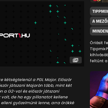
TIPPMI
A MEZŐ
MINDENK
Óriásit 
TippmixP
kihívásáb
feltűnt 
e kétségtelenül a PGL Major. Először
őször játszani Majorön több, mint két
ön a G2-val és először játszani
volt, de ha egy pillanatot kellene
 elleni győzelmünk lenne, arra örökké