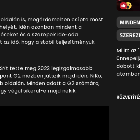
r oldalán is, megérdemelten csípte most
MINDEN
 helyét. Idén azonban mindent a
SZEREZN
téseket és a szerepek ide-oda
t az idő, hogy a stabil teljesítményük
Mi itt az
ünnepeljü
dobott k
SYt tette meg 2022 legizgalmasabb
atombom
 pont G2 mezben játszik majd idén, NiKo,
ib oldalán. Minden adott a G2 számára,
ogy végül sikerül-e majd nekik.
KÖZVETÍTÉ