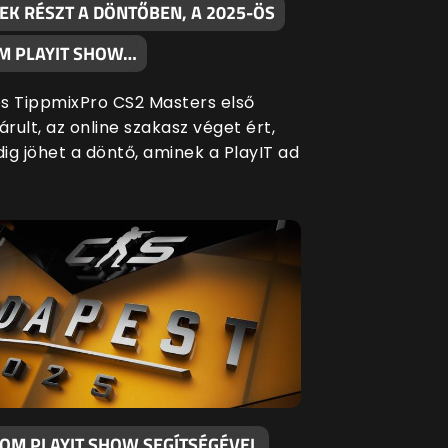
EK RÉSZT A DÖNTŐBEN, A 2025-ÖS
M PLAYIT SHOW…
s TippmixPro CS2 Masters első
árult, az online szakasz véget ért,
ig jöhet a döntő, aminek a PlayIT ad
KOM PLAYIT SHOW SEGÍTSÉGÉVEL