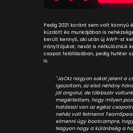
Pedig 2021 koránt sem volt könnyű 
küzdött és munkájában is nehézsége
került kennyS, aki után új AWP-st kel
irányítójukat, nexát is nélkülözniük 
csapat felállásában, pedig huNter s
is.
"JaCkz nagyon sokat jelent a 
igazoltam, az első néhány hón
jól angolul, de többször voltun
megértettem, hogy milyen pozi
hatással van az egész csapatra
nehéz volt felmenni TeamSpeakr
elmenni úgy bootcampre, hogy ő
Nagyon nagy a különbség a han