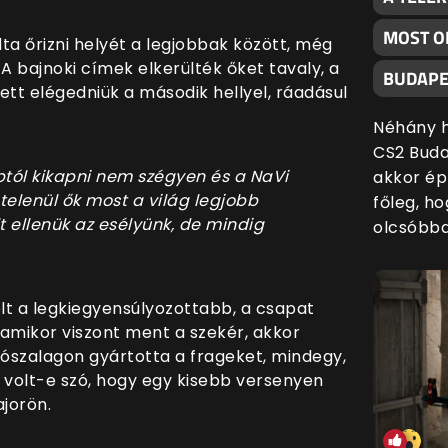
MOST O
ta őrizni helyét a legjobbak között, még
 A bajnoki címek elkerülték őket tavaly, a
BUDAPE
tt elégedniük a második hellyel, ráadásul
Néhány h
CS2 Buda
bbtól kikapni nem szégyen és a NaVi
akkor ép
telenül ők most a világ legjobb
főleg, h
 ellenük az esélyünk, de mindig
olcsóbba
lt a legkiegyensúlyozottabb, a csapat
 amikor viszont ment a szekér, akkor
tószalagon gyártotta a frageket, mindegy,
 volt-e szó, hogy egy kisebb versenyen
jorön.