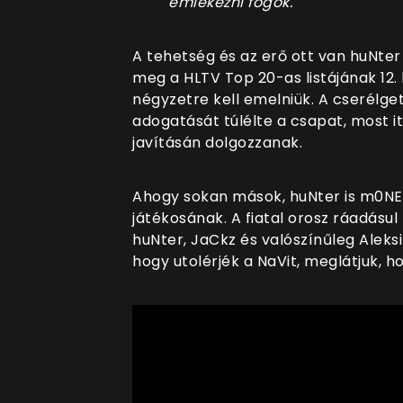
emlékezni fogok."
A tehetség és az erő ott van huNte
meg a HLTV Top 20-as listájának 12.
négyzetre kell emelniük. A cserélge
adogatását túlélte a csapat, most it
javításán dolgozzanak.
Ahogy sokan mások, huNter is m0NE
játékosának. A fiatal orosz ráadásul
huNter, JaCkz és valószínűleg Aleks
hogy utolérjék a NaVit, meglátjuk, h