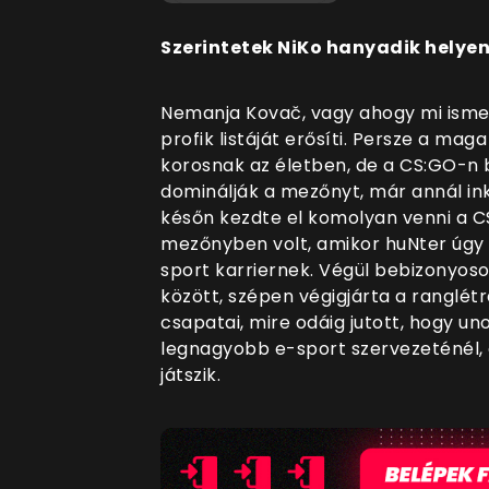
Szerintetek NiKo hanyadik helye
Nemanja Kovač, vagy ahogy mi ismer
profik listáját erősíti. Persze a ma
korosnak az életben, de a CS:GO-n b
dominálják a mezőnyt, már annál in
későn kezdte el komolyan venni a CS
mezőnyben volt, amikor huNter úgy d
sport karriernek. Végül bebizonyoso
között, szépen végigjárta a ranglétra
csapatai, mire odáig jutott, hogy un
legnagyobb e-sport szervezeténél, 
játszik.