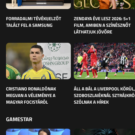
FORRADALMI TÉVÉKIJELZŐT
ZENDAYA ÉVE LESZ 2026: 5+1
TALÁLT FEL A SAMSUNG
FILM, AMIBEN A SZÍNÉSZNŐT
LÁTHATJUK JÖVŐRE
CRISTIANO RONALDÓNAK
ÁLL A BÁL A LIVERPOOL KÖRÜL,
MEGVAN A VÉLEMÉNYE A
SZOBOSZLAIÉKNÁL SZTRÁJKRÓ
MAGYAR FOCISTÁRÓL
SZÓLNAK A HÍREK
GAMESTAR