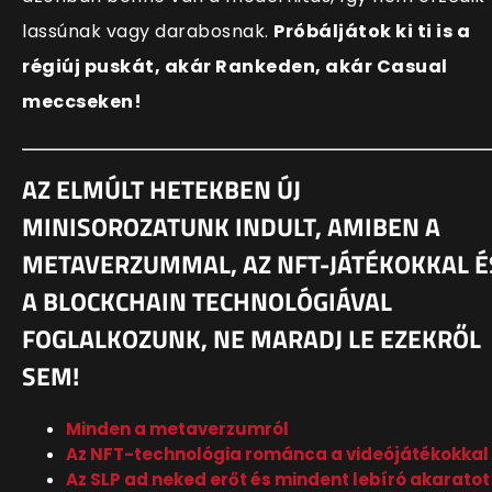
lassúnak vagy darabosnak.
Próbáljátok ki ti is a
régiúj puskát, akár Rankeden, akár Casual
meccseken!
AZ ELMÚLT HETEKBEN ÚJ
MINISOROZATUNK INDULT, AMIBEN A
METAVERZUMMAL, AZ NFT-JÁTÉKOKKAL É
A BLOCKCHAIN TECHNOLÓGIÁVAL
FOGLALKOZUNK, NE MARADJ LE EZEKRŐL
SEM!
Minden a metaverzumról
Az NFT-technológia románca a videójátékokkal
Az SLP ad neked erőt és mindent lebíró akaratot