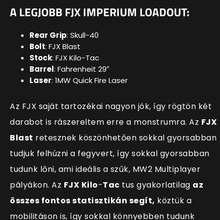
A LEGJOBB FJX IMPERIUM LOADOUT:
Rear Grip
: Skull-40
Bolt
: FJX Blast
Stock
: FJX Kilo-Tac
Barrel
: Fahrenheit 29″
Laser
: 1MW Quick Fire Laser
Az FJX saját tartozékai nagyon jók, így rögtön két
darabot is rászereltem erre a monstrumra. Az
FJX
Blast
retesznek köszönhetően sokkal gyorsabban
tudjuk felhúzni a fegyvert, így sokkal gyorsabban
tudunk lőni, ami ideális a szűk, MW2 Multiplayer
pályákon. Az
FJX
Kilo
-
Tac
tus gyakorlatilag
az
összes fontos statisztikán segít,
köztük a
mobilitáson is, így sokkal könnyebben tudunk