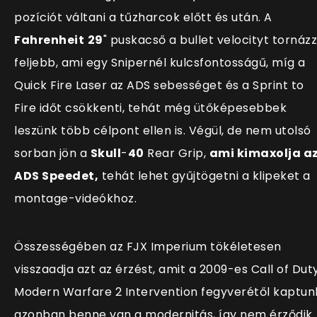
pozíciót váltani a tűzharcok előtt és után. A
Fahrenheit
29
" puskacső a bullet velocityt tornáz
feljebb, ami egy Snipernél kulcsfontosságű, míg a
Quick Fire Laser az ADS sebességet és a Sprint to
Fire időt csökkenti, tehát még ütőképesebbek
leszünk több célpont ellen is. Végül, de nem utolsó
sorban jön a
Skull
-
40
Rear Grip,
ami kimaxolja a
ADS Speedet,
tehát lehet gyűjtögetni a klipeket a
montage-videókhoz.
Összességében az FJX Imperium tökéletesen
visszaadja azt az érzést, amit a 2009-es Call of Duty
Modern Warfare 2 Intervention fegyverétől kaptun
azonban benne van a modernitás, így nem érződik