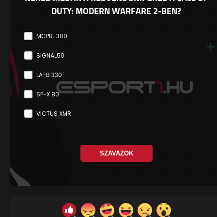
DUTY: MODERN WARFARE 2-BEN?
MCPR-300
SIGNAL50
LA-B 330
SP-X 80
VICTUS XMR
SZAVAZOK