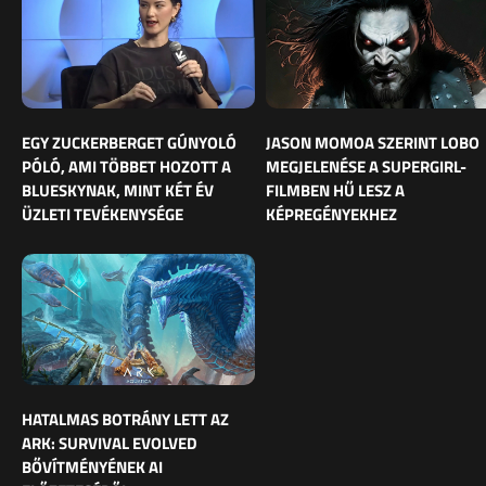
EGY ZUCKERBERGET GÚNYOLÓ
JASON MOMOA SZERINT LOBO
PÓLÓ, AMI TÖBBET HOZOTT A
MEGJELENÉSE A SUPERGIRL-
BLUESKYNAK, MINT KÉT ÉV
FILMBEN HŰ LESZ A
ÜZLETI TEVÉKENYSÉGE
KÉPREGÉNYEKHEZ
HATALMAS BOTRÁNY LETT AZ
ARK: SURVIVAL EVOLVED
BŐVÍTMÉNYÉNEK AI