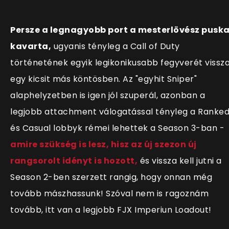
Persze a legnagyobb port a mesterlövész pusk
kavarta,
ugyanis tényleg a Call of Duty
történetének egyik legikonikusabb fegyverét vissz
egy kicsit más köntösben. Az "egyhit Sniper"
alaphelyzetben is igen jól szuperál, azonban a
legjobb attachment válogatással tényleg a Ranke
és Casual lobbyk rémei lehettek a Season 3-ban -
amire szükség is lesz, hisz az új szezon új
rangsorolt idényt is hozott,
és vissza kell jutni a
Season 2-ben szerzett rangig, hogy onnan még
tovább mászhassunk! Szóval nem is ragoznám
tovább, itt van a legjobb FJX Imperiun Loadout!