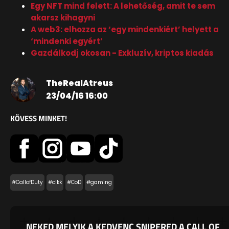
Egy NFT mind felett: A lehetőség, amit te sem
akarsz kihagyni
A web3: elhozza az ‘egy mindenkiért’ helyett a
‘mindenki egyért’
Gazdálkodj okosan - Exkluzív, kriptos kiadás
TheRealAtreus
23/04/16 16:00
KÖVESS MINKET!
#CallofDuty
#cikk
#CoD
#gaming
NEKED MELYIK A KEDVENC SNIPERED A CALL OF