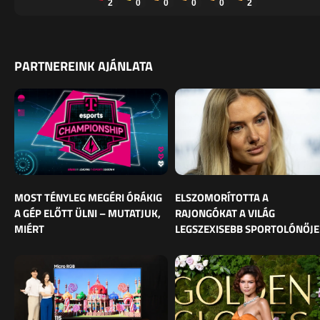
2
0
0
0
0
2
PARTNEREINK AJÁNLATA
MOST TÉNYLEG MEGÉRI ÓRÁKIG
ELSZOMORÍTOTTA A
A GÉP ELŐTT ÜLNI – MUTATJUK,
RAJONGÓKAT A VILÁG
MIÉRT
LEGSZEXISEBB SPORTOLÓNŐJE