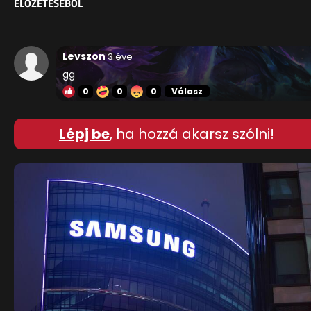
ELŐZETESÉBŐL
Levszon
3 éve
gg
0
0
0
Válasz
Lépj be
, ha hozzá akarsz szólni!