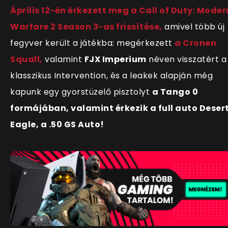
Április 12-én érkezett meg a Call of Duty: Moder
Warfare 2 Season 3-as frissítése,
amivel több új
fegyver került a játékba: megérkezett
a Cronen
Squall,
valamint
FJX Imperium
néven visszatért a
klasszikus Intervention, és a leakek alapján még
kapunk egy gyorstüzelő pisztolyt
a Tango 0
formájában, valamint érkezik a full auto Deser
Eagle, a .50 GS Auto!