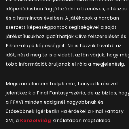
időperiódusban fog játszódni: a tizenéves, a húszas
és a harmincas éveiben. A játékosok a harcban
szerzett képességpontok segítségével a saját
játékstílusukhoz igazíthatják Clive felszerelését és
Eikon-alapú képességeit. Ne is húzzuk tovább az
időt, nézd meg te is a videót, aztán várjuk, hogy mé
több információt áruljanak el róla a megjelenésig.
Megszámolni sem tudjuk már, hányadik résszel
jelentkezik a Final Fantasy-széria, de az biztos, hog
a FFXVI minden eddiginél nagyobbnak és
ütősebbnek ígérkezik! Ha érdekel a
Final Fantasy
XVI, a
Konzolvilág
kínálatában megtalálod.