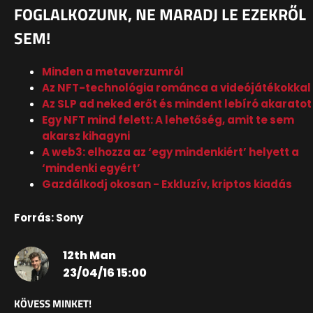
FOGLALKOZUNK, NE MARADJ LE EZEKRŐL
SEM!
Minden a metaverzumról
Az NFT-technológia románca a videójátékokkal
Az SLP ad neked erőt és mindent lebíró akaratot
Egy NFT mind felett: A lehetőség, amit te sem
akarsz kihagyni
A web3: elhozza az ‘egy mindenkiért’ helyett a
‘mindenki egyért’
Gazdálkodj okosan - Exkluzív, kriptos kiadás
Forrás: Sony
12th Man
23/04/16 15:00
KÖVESS MINKET!