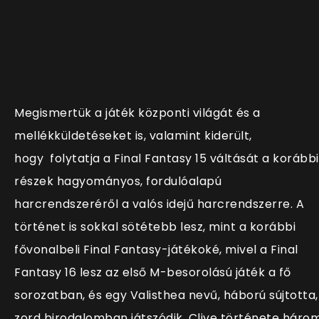
Megismertük a játék központi világát és a
mellékküldetéseket is, valamint kiderült,
hogy folytatja a Final Fantasy 15 váltását a korábbi
részek hagyományos, fordulóalapú
harcrendszeréről a valós idejű harcrendszerre. A
történet is sokkal sötétebb lesz, mint a korábbi
fővonalbeli Final Fantasy-játékoké, mivel a Final
Fantasy 16 lesz az első M-besorolású játék a fő
sorozatban, és egy Valisthea nevű, háború sújtotta,
zord birodalomban játszódik. Clive története háro