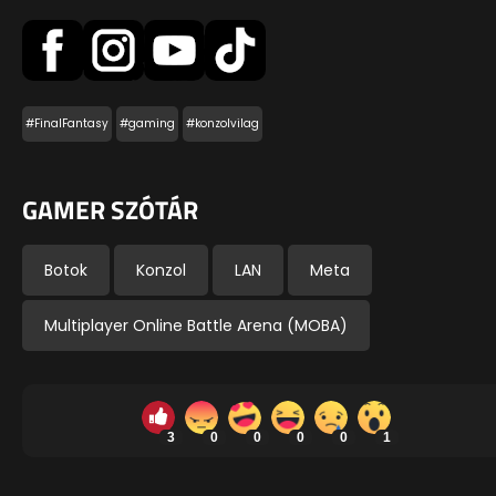
#FinalFantasy
#gaming
#konzolvilag
GAMER SZÓTÁR
Botok
Konzol
LAN
Meta
Multiplayer Online Battle Arena (MOBA)
3
0
0
0
0
1