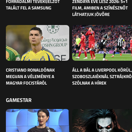
FORRADALMI TÉVÉKIJELZŐT
ZENDAYA ÉVE LESZ 2026: 5+1
TALÁLT FEL A SAMSUNG
FILM, AMIBEN A SZÍNÉSZNŐT
LÁTHATJUK JÖVŐRE
CRISTIANO RONALDÓNAK
ÁLL A BÁL A LIVERPOOL KÖRÜL,
MEGVAN A VÉLEMÉNYE A
SZOBOSZLAIÉKNÁL SZTRÁJKRÓ
MAGYAR FOCISTÁRÓL
SZÓLNAK A HÍREK
GAMESTAR