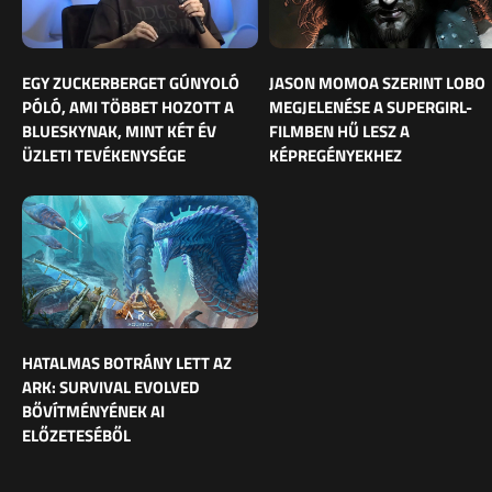
EGY ZUCKERBERGET GÚNYOLÓ
JASON MOMOA SZERINT LOBO
PÓLÓ, AMI TÖBBET HOZOTT A
MEGJELENÉSE A SUPERGIRL-
BLUESKYNAK, MINT KÉT ÉV
FILMBEN HŰ LESZ A
ÜZLETI TEVÉKENYSÉGE
KÉPREGÉNYEKHEZ
HATALMAS BOTRÁNY LETT AZ
ARK: SURVIVAL EVOLVED
BŐVÍTMÉNYÉNEK AI
ELŐZETESÉBŐL