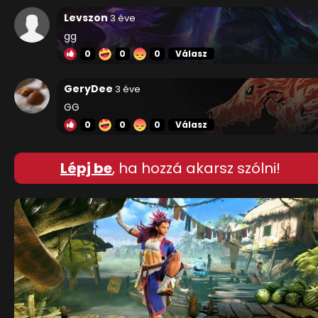
Levszon
3 éve
gg
0
0
0
Válasz
GeryDee
3 éve
GG
0
0
0
Válasz
Lépj be
, ha hozzá akarsz szólni!