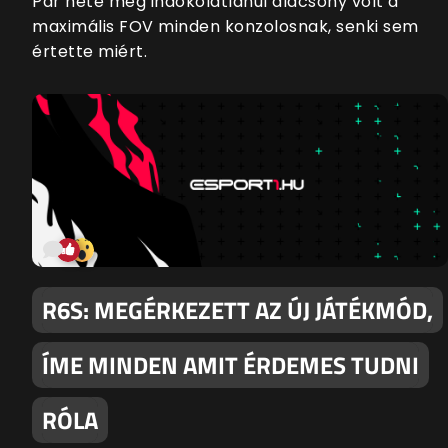
Pár hete még indokolatlanul alacsony volt a
maximális FOV minden konzolosnak, senki sem
értette miért.
R6S: MEGÉRKEZETT AZ ÚJ JÁTÉKMÓD,
ÍME MINDEN AMIT ÉRDEMES TUDNI
RÓLA