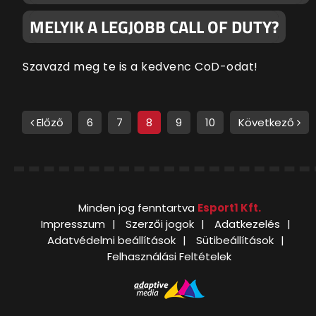
MELYIK A LEGJOBB CALL OF DUTY?
Szavazd meg te is a kedvenc CoD-odat!
Előző
6
7
8
9
10
Következő
Minden jog fenntartva
Esport1 Kft.
Impresszum
Szerzői jogok
Adatkezelés
Adatvédelmi beállítások
Sütibeállítások
Felhasználási Feltételek