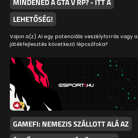
MINDENED A GTA V RP? - ITT A
LEHETŐSÉG!
Vajon a(z) AI egy potenciális veszélyforrás vagy a
játékfejlesztés következő lépcsőfoka?
GAMEFI: NEMEZIS SZÁLLOTT ALÁ AZ