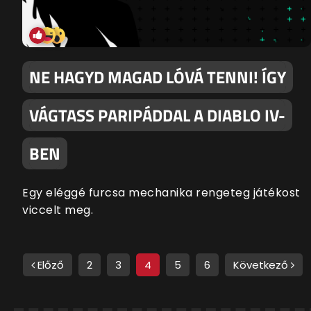
NE HAGYD MAGAD LÓVÁ TENNI! ÍGY
VÁGTASS PARIPÁDDAL A DIABLO IV-
BEN
Egy eléggé furcsa mechanika rengeteg játékost
viccelt meg.
Előző
2
3
4
5
6
Következő