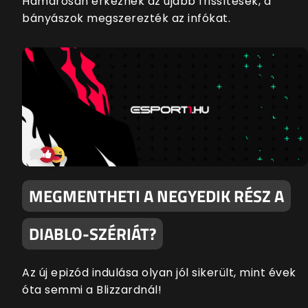
Hamarosan érkeznek az újabb frissítések, a
bányászok megszerezték az infókat.
MEGMENTHETI A NEGYEDIK RÉSZ A
DIABLO-SZÉRIÁT?
Az új epizód indulása olyan jól sikerült, mint évek
óta semmi a Blizzardnál!