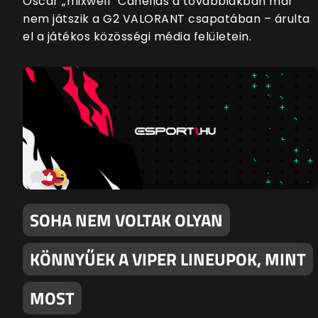
Oscar „mixwell” Cañellas a továbbiakban már
nem játszik a G2 VALORANT csapatában – árulta
el a játékos közösségi média felületein.
SOHA NEM VOLTAK OLYAN
KÖNNYŰEK A VIPER LINEUPOK, MINT
MOST