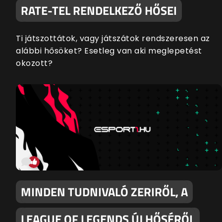
RATE-TEL RENDELKEZŐ HŐSEI
Ti játszottátok, vagy játszátok rendszeresen az
alábbi hősöket? Esetleg van aki meglepetést
okozott?
MINDEN TUDNIVALÓ ZERIRŐL, A
LEAGUE OF LEGENDS ÚJ HŐSÉRŐL