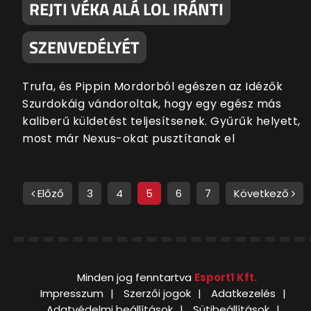
REJTI VÉKA ALÁ LOL IRÁNTI
SZENVEDÉLYÉT
Trufa, és Pippin Mordorból egészen az Idézők
Szurdokáig vándoroltak, hogy egy egész más
kaliberű küldetést teljesítsenek. Gyűrűk helyett,
most már Nexus-okat pusztítanak el
Előző
3
4
5
6
7
Következő
Minden jog fenntartva
Esport1 Kft.
Impresszum
Szerzői jogok
Adatkezelés
Adatvédelmi beállítások
Sütibeállítások