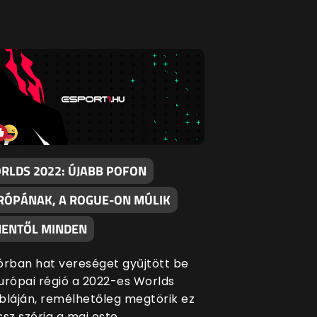
RLDS 2022: ÚJABB POFON
RÓPÁNAK, A ROGUE-ON MÚLIK
NENTŐL MINDEN
órban hat vereséget gyűjtött be
urópai régió a 2022-es Worlds
bláján, remélhetőleg megtörik ez
ssz széria a mai este.