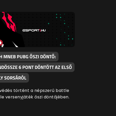
H MNEB PUBG ŐSZI DÖNTŐ:
NDÖSSZE 6 PONT DÖNTÖTT AZ ELSŐ
LY SORSÁRÓL
édés történt a népszerű battle
le versenyjáték őszi döntőjében.