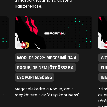
a második futamon üldözte a
balszerencse.
WORLDS 2022: MEGCSINÁLTA A
WO
ROGUE, DE NEM JÖTT ÖSSZE A
EU
CSOPORTELSŐSÉG
IN
Megcselekedte a Rogue, amit
Zsin
EC-
megkövetelt az "öreg kontinens".
az e
főtá
a ro