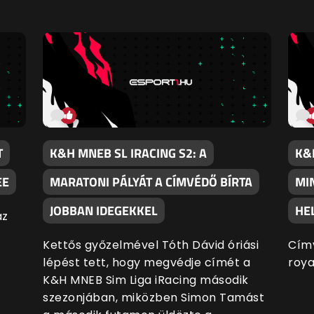
T
K&H MNEB SL IRACING S2: A
K&
EE
MARATONI PÁLYÁT A CÍMVÉDŐ BÍRTA
MI
JOBBAN IDEGEKKEL
HE
az
Kettős győzelmével Tóth Dávid óriási
Címv
lépést tett, hogy megvédje címét a
roya
K&H MNEB Sim Liga iRacing második
szezonjában, miközben Simon Tamást