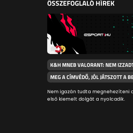
ÖSSZEFOGLALÓ HÍREK
K&H MNEB VALORANT: NEM IZZAD
MEG A CÍMVÉDŐ, JÓL JÁTSZOTT A B
Nem igazán tudta megnehezíteni 
első kiemelt dolgát a nyolcadik.