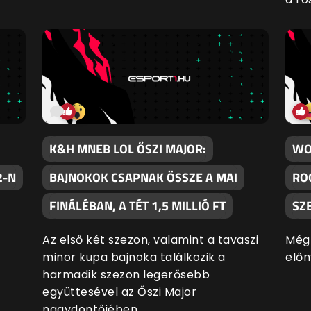
K&H MNEB LOL ŐSZI MAJOR:
WO
2-N
BAJNOKOK CSAPNAK ÖSSZE A MAI
RO
FINÁLÉBAN, A TÉT 1,5 MILLIÓ FT
SZ
Az első két szezon, valamint a tavaszi
Még 
minor kupa bajnoka találkozik a
előn
harmadik szezon legerősebb
együttesével az Őszi Major
nagydöntőjében.