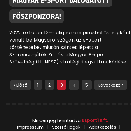
MAGYAR E-SPORT VÁLOGATOTT
FŐSZPONZORA!
2022. október 12-e alighanem pirosbetűs napként
vonult be Magyarországon az e-sport
történetébe, miután szintet lépett a
Szerencsejáték Zrt. és a Magyar E-sport
Szövetség (HUNESZ) stratégiai együttműködése.
Előző
1
2
3
4
5
Következő
Minden jog fenntartva
Esport1 Kft.
Impresszum
Szerzői jogok
Adatkezelés