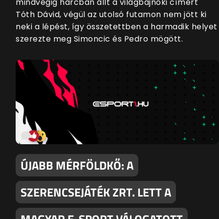
mindvégig harcban állt a világbajnoki címért
Tóth Dávid, végül az utolsó futamon nem jött ki
neki a lépést, így összetettben a harmadik helyet
szerezte meg Simoncic és Pedro mögött.
ÚJABB MÉRFÖLDKŐ: A
SZERENCSEJÁTÉK ZRT. LETT A