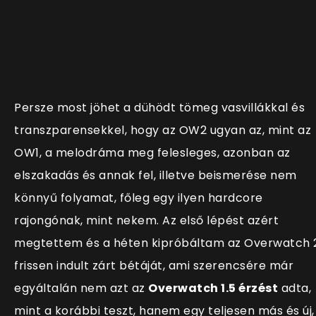
Persze most jöhet a dühödt tömeg vasvillákkal és
transzparensekkel, hogy az OW2 ugyan az, mint az
OW1, a melodráma meg felesleges, azonban az
elszakadás és annak fel, illetve beismerése nem
könnyű folyamat, főleg egy ilyen hardcore
rajongónak, mint nekem. Az első lépést azért
megtettem és a héten kipróbáltam az Overwatch 
frissen indult zárt bétáját, ami szerencsére már
egyáltalán nem azt az
Overwatch 1.5 érzést
adta,
mint a korábbi teszt, hanem egy teljesen más és új,