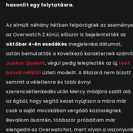
hasonlít egy folytatásra.
Az elmúlt néhány hétben felpörögtek az esemény
az Overwatch 2 körül, először is bejelentették az
október 4-én esedékes
megjelenési dátumot,
aztán bemutatták a következő karakternek számí
Junker Queent
, végül pedig leleplezték az új,
loot
boxok nélküli
üzleti modellt. A Blizzard nem bízott
semmit a véletlenre és több évnyi
szerencsétlenkedés után Mercy módjára szállt alá
az égből, hogy segítő kezet nyújtson a mára már
csak a saját mocskában vergődő közösségnek.
Bevallom őszintén, többször próbáltam már
elengedni az Overwatchot, mert olyan a viszonyunk