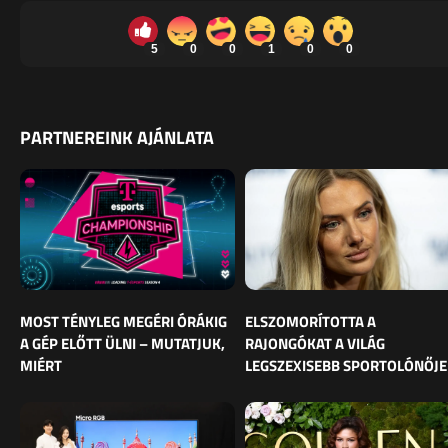
5
0
0
1
0
0
PARTNEREINK AJÁNLATA
MOST TÉNYLEG MEGÉRI ÓRÁKIG
ELSZOMORÍTOTTA A
A GÉP ELŐTT ÜLNI – MUTATJUK,
RAJONGÓKAT A VILÁG
MIÉRT
LEGSZEXISEBB SPORTOLÓNŐJE