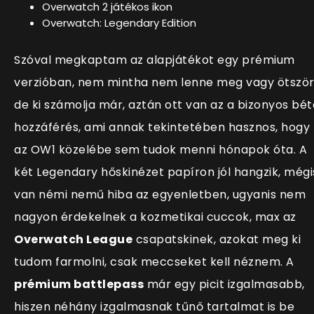
Overwatch 2 játékos ikon
Overwatch: Legendary Edition
Szóval megkaptam az alapjátékot egy prémium
verzióban, nem mintha nem lenne meg vagy ötször
de ki számolja már, aztán ott van az a bizonyos bét
hozzáférés, ami annak tekintetében hasznos, hogy
az OW1 közelébe sem tudok menni hónapok óta. A
két Legendary hőskinézet papíron jól hangzik, mégi
van némi nemű hiba az egyenletben, ugyanis nem
nagyon érdekelnek a kozmetikai cuccok, max az
Overwatch League
csapatskinek, azokat meg ki
tudom farmolni, csak meccseket kell néznem. A
prémium battlepass
már egy picit izgalmasabb,
hiszen néhány izgalmasnak tűnő tartalmat is be