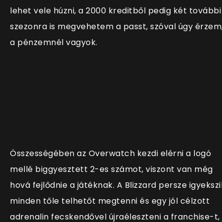
lehet vele húzni, a 2000 kreditből pedig két további
szezonra is megvehetem a passt, szóval úgy érzem
a pénzemnél vagyok.
Összességében az Overwatch kezdi elérni a logó
mellé biggyesztett 2-es számot, viszont van még
hová fejlődnie a játéknak. A Blizzard persze igyekszi
minden tőle telhetőt megtenni és egy jól célzott
adrenalin fecskendővel újraéleszteni a franchise-t,