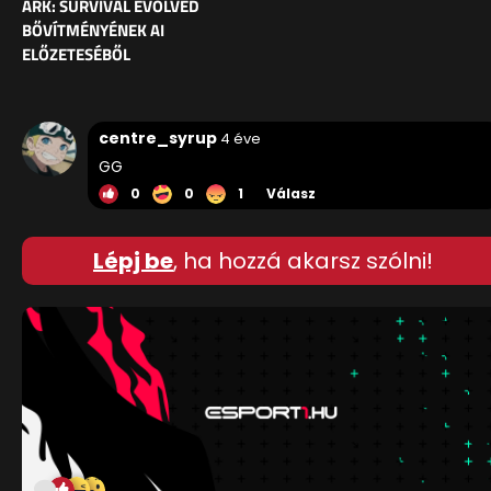
ARK: SURVIVAL EVOLVED
BŐVÍTMÉNYÉNEK AI
ELŐZETESÉBŐL
centre_syrup
4 éve
GG
0
0
1
Válasz
Lépj be
, ha hozzá akarsz szólni!