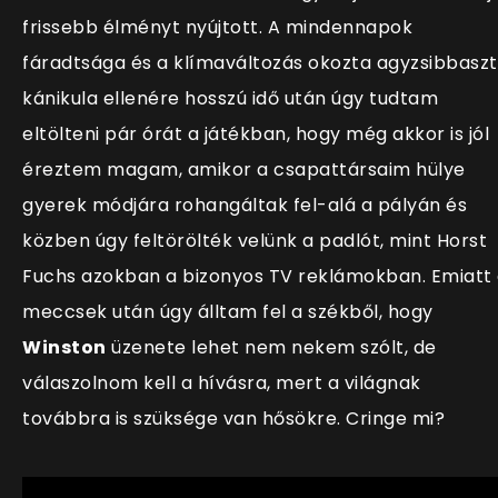
frissebb élményt nyújtott. A mindennapok
fáradtsága és a klímaváltozás okozta agyzsibbasz
kánikula ellenére hosszú idő után úgy tudtam
eltölteni pár órát a játékban, hogy még akkor is jól
éreztem magam, amikor a csapattársaim hülye
gyerek módjára rohangáltak fel-alá a pályán és
közben úgy feltörölték velünk a padlót, mint
Horst
Fuchs azokban a bizonyos TV reklámokban. Emiatt
meccsek után úgy álltam fel a székből, hogy
Winston
üzenete lehet nem nekem szólt, de
válaszolnom kell a hívásra, mert a világnak
továbbra is szüksége van hősökre. Cringe mi?