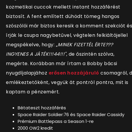
kozmetikai cuccok mellett instant hozzáférést
biztosít. A fent említett dühödt tömeg hangos
szószólói már biztos keresik a komment szekciót é
írják le csupa nagybetűvel, végtelen felkiáltójellel
megspékelve, hogy: „
MINEK FIZETTÉL ÉRTE???
INGYENES A JÁTÉK!!!44!!!"
, de őszintén szólva,
megérte. Korábban már írtam a Bobby bácsi
nyugdíjalapjához
erősen hozzájáruló
csomagról, 
emlékeztetőként, vegyük át pontról pontra, mit is
kaptam a pénzemért.
Bétateszt hozzáférés
Space Raider Soldier:76 és Space Raider Cassidy
Prémium Battlepass a Season 1-re
2000 OW2 kredit