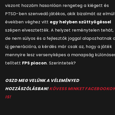
viszont hozzám hasonlóan rengeteg a kiégett és
PTSD-ben szenvedő játékos, akik bizalmát az elmúl
években véghez vitt
egy helyben szüttyögéssel
szépen elvesztették. A helyzet reménytelen tehát,
de nem súlyos és a fejlesztők joggal alapozhatnak 
új generációra, a kérdés már csak az, hogy a játék
mennyire lesz versenyképes a manapság különöse
telített
FPS piacon
. Szerintetek?
OSZD MEG VELÜNK A VÉLEMÉNYED
HOZZÁSZÓLÁSBAN!
KÖVESS MINKET FACEBOOKO
IS!