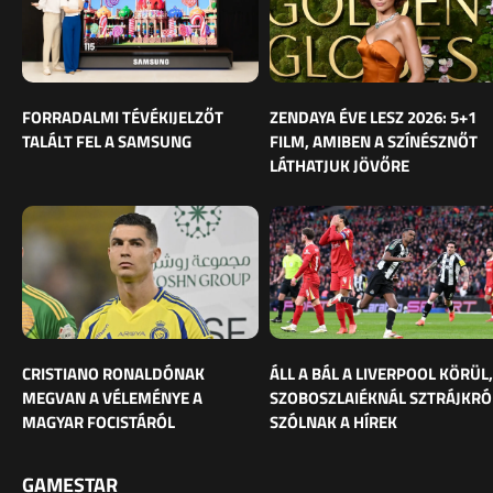
FORRADALMI TÉVÉKIJELZŐT
ZENDAYA ÉVE LESZ 2026: 5+1
TALÁLT FEL A SAMSUNG
FILM, AMIBEN A SZÍNÉSZNŐT
LÁTHATJUK JÖVŐRE
CRISTIANO RONALDÓNAK
ÁLL A BÁL A LIVERPOOL KÖRÜL,
MEGVAN A VÉLEMÉNYE A
SZOBOSZLAIÉKNÁL SZTRÁJKRÓ
MAGYAR FOCISTÁRÓL
SZÓLNAK A HÍREK
GAMESTAR