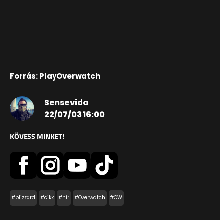
Forrás: PlayOverwatch
Sensevida
22/07/03 16:00
KÖVESS MINKET!
#blizzard
#cikk
#hír
#Overwatch
#OW