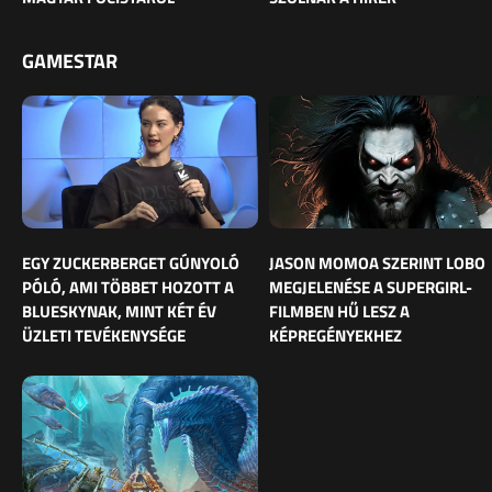
GAMESTAR
EGY ZUCKERBERGET GÚNYOLÓ
JASON MOMOA SZERINT LOBO
PÓLÓ, AMI TÖBBET HOZOTT A
MEGJELENÉSE A SUPERGIRL-
BLUESKYNAK, MINT KÉT ÉV
FILMBEN HŰ LESZ A
ÜZLETI TEVÉKENYSÉGE
KÉPREGÉNYEKHEZ