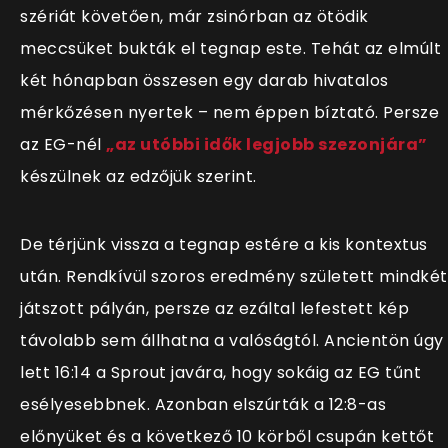
szériát követően, már zsinórban az ötödik
meccsüket bukták el tegnap este. Tehát az elmúlt
két hónapban összesen egy darab hivatalos
mérkőzésen nyertek – nem éppen bíztató. Persze
az EG-nél
„az utóbbi idők legjobb szezonjára”
készülnek az edzőjük szerint.
De térjünk vissza a tegnap estére a kis kontextus
után. Rendkívül szoros eredmény született mindkét
játszott pályán, persze az ezáltal lefestett kép
távolabb sem állhatna a valóságtól. Ancientön úgy
lett 16:14 a Sprout javára, hogy sokáig az EG tűnt
esélyesebbnek. Azonban elszúrták a 12:8-as
előnyüket és a következő 10 körből csupán kettőt