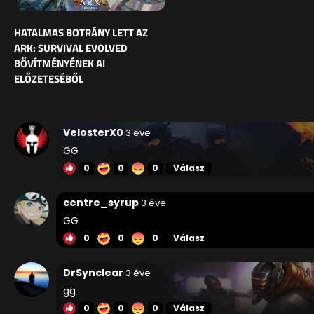
HATALMAS BOTRÁNY LETT AZ
ARK: SURVIVAL EVOLVED
BŐVÍTMÉNYÉNEK AI
ELŐZETESÉBŐL
VelosterX0
3 éve
GG
0
0
0
Válasz
centre_syrup
3 éve
GG
0
0
0
Válasz
DrSynclear
3 éve
gg
0
0
0
Válasz