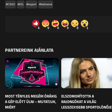
#CSGO
#ESL
#esport
#katowice
4
0
0
0
0
1
PARTNEREINK AJÁNLATA
MOST TÉNYLEG MEGÉRI ÓRÁKIG
ELSZOMORÍTOTTA A
A GÉP ELŐTT ÜLNI – MUTATJUK,
RAJONGÓKAT A VILÁG
MIÉRT
LEGSZEXISEBB SPORTOLÓNŐJE