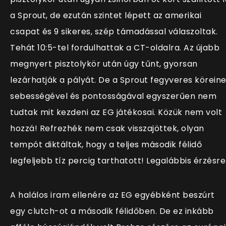
a Sprout, de ezután szintet lépett az amerikai
csapat és 9 sikeres, szép támadással válaszoltak.
Tehát 10:5-tel fordulhattak a CT-oldalra. Az újabb
megnyert pisztolykör után úgy tűnt, gyorsan
lezárhatják a pályát. De a Sprout fegyveres körein
sebességével és pontosságával egyszerűen nem
tudtak mit kezdeni az EG játékosai. Közük nem volt
hozzá! Refrezhék nem csak visszajöttek, olyan
tempót diktáltak, hogy a teljes második félidő
legfeljebb tíz percig tarthatott! Legalábbis érzésre
A halálos iram ellenére az EG egyébként beszúrt
egy clutch-ot a második félidőben. De ez inkább