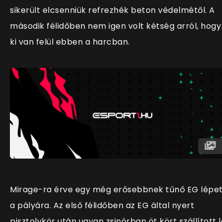
sikerült elcsenniük refrezhék beton védelmétől. A
második félidőben nem igen volt kétség arról, hogy
ki van felül ebben a harcban.
Mirage-ra érve egy még erősebbnek tűnő EG lépet
a pályára. Az első félidőben az EG által nyert
pisztolykör után ugyan zsinórban öt kört szállított l