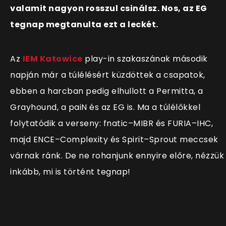
valamit nagyon rosszul csinálsz. Nos, az EG
tegnap megtanulta ezt a leckét.
Az
IEM Katowice
play-in szakaszának második
napján már a túlélésért küzdöttek a csapatok,
ebben a harcban pedig elhullott a Permitta, a
Grayhound, a paiN és az EG is. Ma a túlélőkkel
folytatódik a verseny: fnatic–MIBR és FURIA–IHC,
majd ENCE–Complexity és Spirit–Sprout meccsek
várnak ránk. De ne rohanjunk ennyire előre, nézzük
inkább, mi is történt tegnap!