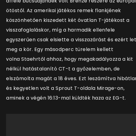
afféle búcsúajándék volt Brehze részére az európai
ötöstől. Az amerikai játékos remek flankjének
köszönhetően kiszedett két óvatlan T-játékost a
visszafoglaláskor, míg a harmadik ellenfele
egyszerűen csak elsiette a visszazárást és ezért le
meg a kör. Egy másodperc türelem kellett
volna Staehrtől ahhoz, hogy megakadályozza a kit
nélkül hatástalanító CT-t a győzelemben, de
elszámolta magát a 18 éves. Ezt leszámítva hibátla
és kegyetlen volt a Sprout T-oldala Mirage-on,
aminek a végén 16:13-mal küldték haza az EG-t.