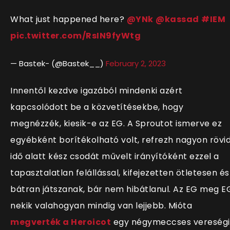
What just happened here?
@YNk
@kassad
#IEM
pic.twitter.com/RsIN9fyWtg
— Bastek- (@Bastek__)
February 2, 2023
Innentől kezdve igazából mindenki azért
kapcsolódott be a közvetítésekbe, hogy
megnézzék, kiesik-e az EG. A Sproutot ismerve ez
egyébként borítékolható volt, refrezh nagyon rövi
idő alatt kész csodát művelt irányítóként ezzel a
tapasztalatlan felállással, kifejezetten ötletesen és
bátran játszanak, bár nem hibátlanul. Az EG meg E
nekik valahogyan mindig van lejjebb. Mióta
megverték a Heroicot
egy négymeccses vereségi