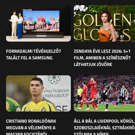
FORRADALMI TÉVÉKIJELZŐT
ZENDAYA ÉVE LESZ 2026: 5+1
TALÁLT FEL A SAMSUNG
FILM, AMIBEN A SZÍNÉSZNŐT
LÁTHATJUK JÖVŐRE
CRISTIANO RONALDÓNAK
ÁLL A BÁL A LIVERPOOL KÖRÜL,
MEGVAN A VÉLEMÉNYE A
SZOBOSZLAIÉKNÁL SZTRÁJKRÓ
MAGYAR FOCISTÁRÓL
SZÓLNAK A HÍREK