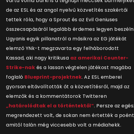
várta volna bárki is a tegnapi meccsek bármelyikét
de az ESL és az angol nyelvű közvetítés szakértői
tettek róla, hogy a Sprout és az Evil Geniuses
összecsapásáról legalább érdemes legyen beszélni
Ugyanis egyik pillanatról a másikra az EG játékát
elemző YNk-t megzavarta egy felháborodott
Kassad, aki nagy kritikusa
az amerikai Counter-
Strike-nak
és a lassan végtelen játékost magába
foglaló
Blueprint-projektnek
. Az ESL emberei
gyorsan eltávolították őt a közvetítésről, majd az
elemzők és a kommentátorok Twitteren
„határolódtak el a történtektől”
. Persze az egés
megrendezett volt, de sokan nem értették a poént
amitől talán még viccesebb volt a médiahekk.