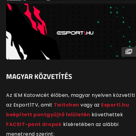
MAGYAR KÖZVETÍTÉS
Az IEM Katowicét élőben, magyar nyelven közvetíti
az Esport1TV, amit
Twitchen
vagy az
Esport1.hu
beépített pontgyűjtő felületén
követhettek
FACEIT-pont dropok
kíséretében az alábbi
menetrend szerint: