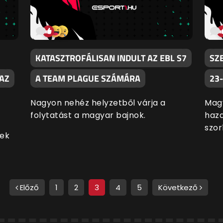
KATASZTROFÁLISAN INDULT AZ EBL S7
SZ
AZ
A TEAM PLAGUE SZÁMÁRA
23-
Nagyon nehéz helyzetből várja a
Magy
folytatást a magyar bajnok.
haza
szor
nek
Előző
1
2
3
4
5
Következő