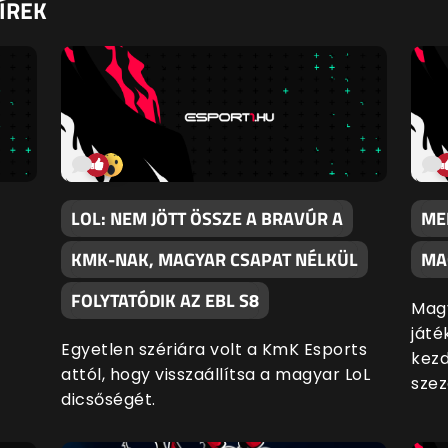
ÍREK
LOL: NEM JÖTT ÖSSZE A BRAVÚR A
ME
KMK-NAK, MAGYAR CSAPAT NÉLKÜL
MA
FOLYTATÓDIK AZ EBL S8
Magy
játé
Egyetlen szériára volt a KmK Esports
kezd
attól, hogy visszaállítsa a magyar LoL
szez
dicsőségét.