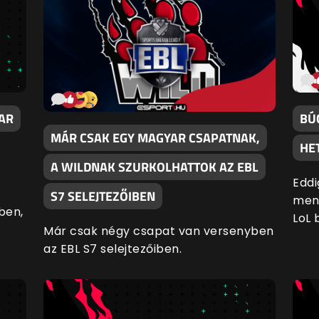
YAR
BÚ
MÁR CSAK EGY MAGYAR CSAPATNAK,
HE
A WILDNAK SZURKOLHATTOK AZ EBL
Eddi
S7 SELEJTEZŐIBEN
men
ben,
LoL 
Már csak négy csapat van versenyben
az EBL S7 selejtezőiben.