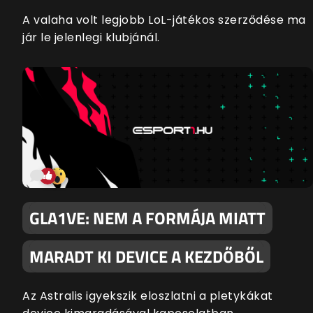
A valaha volt legjobb LoL-játékos szerződése ma
jár le jelenlegi klubjánál.
GLA1VE: NEM A FORMÁJA MIATT
MARADT KI DEVICE A KEZDŐBŐL
Az Astralis igyekszik eloszlatni a pletykákat