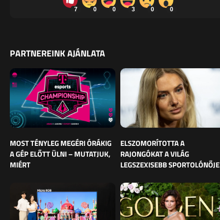
7
0
0
3
0
0
PARTNEREINK AJÁNLATA
MOST TÉNYLEG MEGÉRI ÓRÁKIG
ELSZOMORÍTOTTA A
A GÉP ELŐTT ÜLNI – MUTATJUK,
RAJONGÓKAT A VILÁG
MIÉRT
LEGSZEXISEBB SPORTOLÓNŐJE