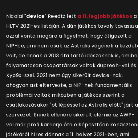
Nicolai "
device
" Reedtz lett
a 11. legjobb játékos
a
HLTV 2021-es listáján. A dán játékos tavaly tavassza
azzal vonta magára a figyelmet, hogy átigazolt a
NIP-be, ami nem csak az Astralis végének a kezdet
volt, de annak a 2013 óta tartó időszaknak is, amib
folyamatosan csapattársak voltak dupreeh-vel és
Xyp9x-szel. 2021 nem úgy sikerült device-nak,
ahogyan azt eltervezte, a NIP-nek fundamentális
problémái voltak miközben a játékos szerint a
csatlakozásakor "öt lépéssel az Astralis előtt" járt a
szervezet. Ennek ellenére sikerült elérnie az AWP-
vel már profi karrierje óta elképesztően konziszten
játékáról híres dánnak a 11. helyet 2021-ben, ami