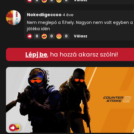
Nokedligeccoo
4 éve
Nem meglepő a 11.hely. Nagyon nem volt egyben a
játéka idén
0
0
0
Válasz
Lépj be
, ha hozzá akarsz szólni!