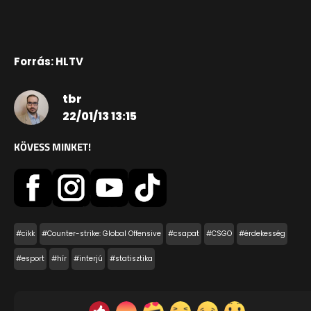
Forrás: HLTV
tbr
22/01/13 13:15
KÖVESS MINKET!
#cikk
#Counter-strike: Global Offensive
#csapat
#CSGO
#érdekesség
#esport
#hír
#interjú
#statisztika