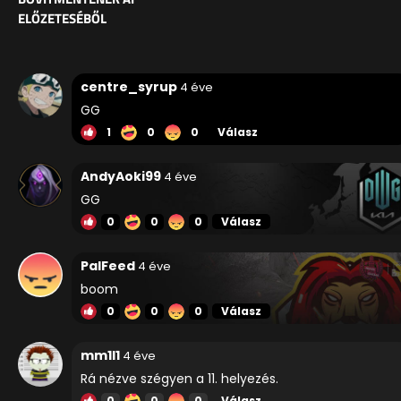
ELŐZETESÉBŐL
centre_syrup
4 éve
GG
1
0
0
Válasz
AndyAoki99
4 éve
GG
0
0
0
Válasz
PalFeed
4 éve
boom
0
0
0
Válasz
mm1l1
4 éve
Rá nézve szégyen a 11. helyezés.
0
0
0
Válasz