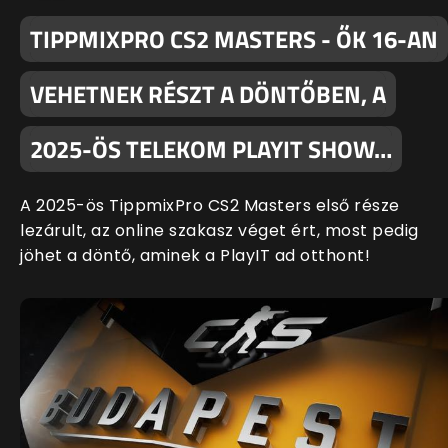
TIPPMIXPRO CS2 MASTERS - ŐK 16-AN
VEHETNEK RÉSZT A DÖNTŐBEN, A
2025-ÖS TELEKOM PLAYIT SHOW…
A 2025-ös TippmixPro CS2 Masters első része
lezárult, az online szakasz véget ért, most pedig
jöhet a döntő, aminek a PlayIT ad otthont!