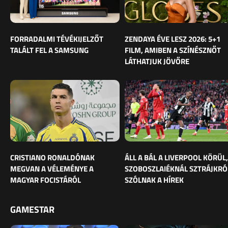
FORRADALMI TÉVÉKIJELZŐT
ZENDAYA ÉVE LESZ 2026: 5+1
TALÁLT FEL A SAMSUNG
FILM, AMIBEN A SZÍNÉSZNŐT
LÁTHATJUK JÖVŐRE
CRISTIANO RONALDÓNAK
ÁLL A BÁL A LIVERPOOL KÖRÜL,
MEGVAN A VÉLEMÉNYE A
SZOBOSZLAIÉKNÁL SZTRÁJKRÓ
MAGYAR FOCISTÁRÓL
SZÓLNAK A HÍREK
GAMESTAR