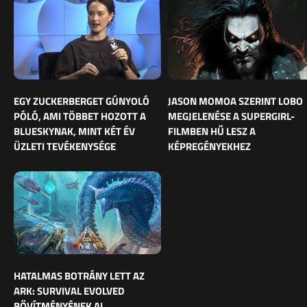
EGY ZUCKERBERGET GÚNYOLÓ
JASON MOMOA SZERINT LOBO
PÓLÓ, AMI TÖBBET HOZOTT A
MEGJELENÉSE A SUPERGIRL-
BLUESKYNAK, MINT KÉT ÉV
FILMBEN HŰ LESZ A
ÜZLETI TEVÉKENYSÉGE
KÉPREGÉNYEKHEZ
HATALMAS BOTRÁNY LETT AZ
ARK: SURVIVAL EVOLVED
BŐVÍTMÉNYÉNEK AI