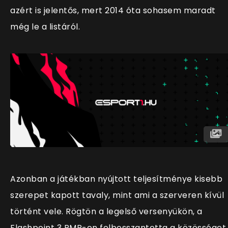
azért is jelentős, mert 2014 óta sohasem maradt
még le a listáról.
Azonban a játékban nyújtott teljesítménye kisebb
szerepet kapott tavaly, mint ami a szerveren kívül
történt vele. Rögtön a legelső versenyükön, a
Flashpoint 3 RMR-on felbosszantotta a közösséget