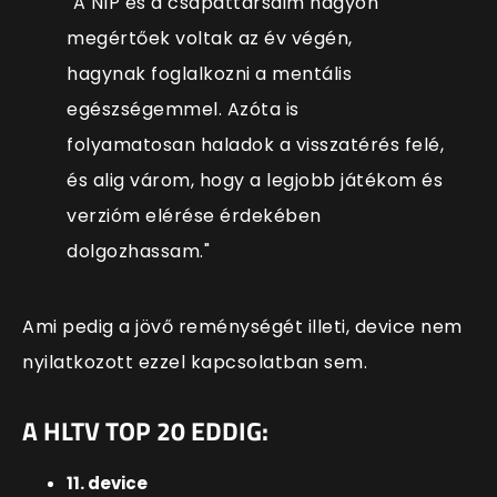
"A NIP és a csapattársaim nagyon
megértőek voltak az év végén,
hagynak foglalkozni a mentális
egészségemmel. Azóta is
folyamatosan haladok a visszatérés felé,
és alig várom, hogy a legjobb játékom és
verzióm elérése érdekében
dolgozhassam."
Ami pedig a jövő reménységét illeti, device nem
nyilatkozott ezzel kapcsolatban sem.
A HLTV TOP 20 EDDIG:
11. device