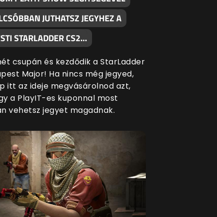
LCSÓBBAN JUTHATSZ JEGYHEZ A
STI STARLADDER CS2…
ét csupán és kezdődik a StarLadder
pest Major! Ha nincs még jegyed,
p itt az ideje megvásárolnod azt,
ogy a PlayIT-es kuponnal most
n vehetsz jegyet magadnak.