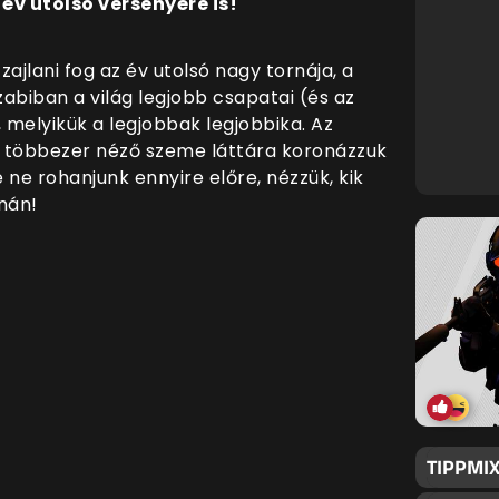
év utolsó versenyére is!
ajlani fog az év utolsó nagy tornája, a
abiban a világ legjobb csapatai (és az
melyikük a legjobbak legjobbika. Az
 többezer néző szeme láttára koronázzuk
e rohanjunk ennyire előre, nézzük, kik
nán!
TIPPMIX