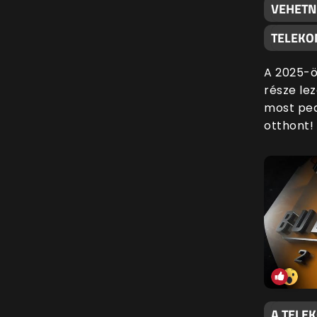
VEHETN
TELEKO
A 2025-ö
része lez
most ped
otthont!
A TELE