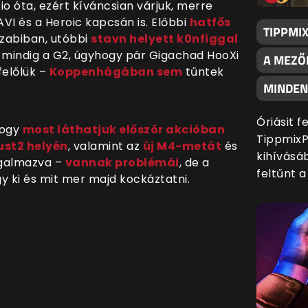
o óta, ezért kíváncsian várjuk, merre
VI és a Heroic kapcsán is. Előbbi
hatfős
TIPPMI
abiban, utóbbi
stavn helyett k0nfiggal
ég mindig a G2, úgyhogy pár Gigachad HooXi
A MEZŐ
felőlük –
Koppenhágában sem
tűntek
MINDENK
Óriásit 
hogy
most láthatjuk először akcióban
TippmixP
ust2 helyén
, valamint az
új M4-metát
és
kihívásáb
ogalmazva –
vannak problémái
, de a
feltűnt 
gy ki és mit mer majd kockáztatni.