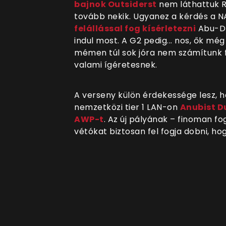
bajnok Outsiderst
nem láthattuk Ri
tovább nekik. Ugyanez a kérdés a NA
felállással fog kísérletezni
Abu-Dz
indul most. A G2 pedig... nos, ők m
mémen túl sok jóra nem számítunk 
valami ígéretesnek.
A verseny külön érdekessége lesz, 
nemzetközi tier 1 LAN-on
Anubist D
AWP-t
. Az új pályának – finoman f
vétókat biztosan fel fogja dobni, ho