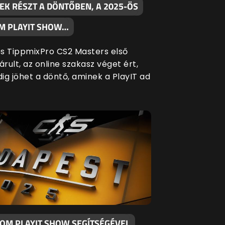
EK RÉSZT A DÖNTŐBEN, A 2025-ÖS
M PLAYIT SHOW…
s TippmixPro CS2 Masters első
árult, az online szakasz véget ért,
ig jöhet a döntő, aminek a PlayIT ad
KOM PLAYIT SHOW SEGÍTSÉGÉVEL