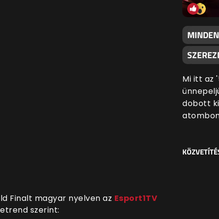
MINDEN
SZEREZN
Mi itt az
ünnepeljü
dobott k
atombom
KÖZVETÍTÉ
ld Finalt magyar nyelven az
Esport1TV
trend szerint: