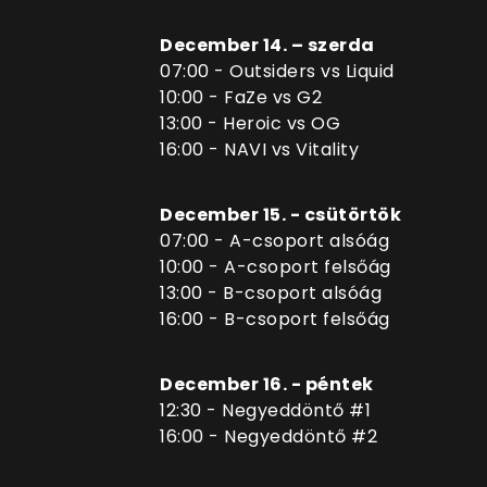
December 14. – szerda
07:00 - Outsiders vs Liquid
10:00 - FaZe vs G2
13:00 - Heroic vs OG
16:00 - NAVI vs Vitality
December 15. - csütörtök
07:00 - A-csoport alsóág
10:00 - A-csoport felsőág
13:00 - B-csoport alsóág
16:00 - B-csoport felsőág
December 16. - péntek
12:30 - Negyeddöntő #1
16:00 - Negyeddöntő #2