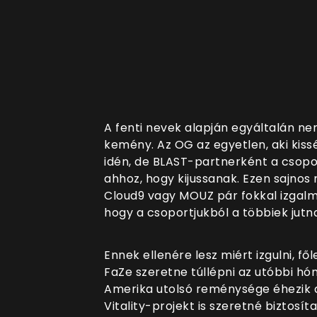
A fenti nevek alapján egyáltalán ne
kemény. Az OG az egyetlen, aki kissé
idén, de BLAST-partnerként a csopo
ahhoz, hogy kijussanak. Ezen sajnos
Cloud9 vagy MOUZ pár fokkal izgalma
hogy a csoportjukból a többiek jutn
Ennek ellenére lesz miért izgulni, f
FaZe szeretne túllépni az utóbbi hó
Amerika utolsó reménysége éhezik 
Vitality-projekt is szeretné biztosí