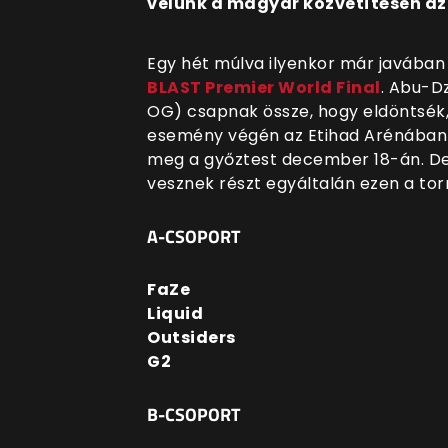
velünk a magyar közvetítésen az 
Egy hét múlva ilyenkor már javában z
BLAST Premier World Final
. Abu-Dz
OG) csapnak össze, hogy eldöntsék, 
esemény végén az Etihad Arénában
meg a győztest december 18-án. De n
vesznek részt egyáltalán ezen a tor
A-CSOPORT
FaZe
Liquid
Outsiders
G2
B-CSOPORT