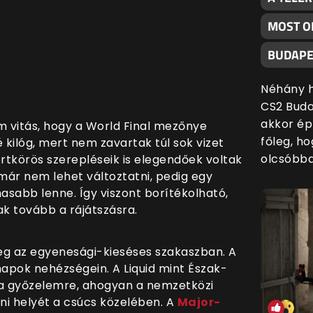
MOST O
BUDAPE
Néhány h
CS2 Buda
akkor ép
m vitás, hogy a World Final mezőnye
főleg, h
 kilóg, mert nem zavartak túl sok vizet
olcsóbba
rtkörös szerepléseik is elegendőek voltak
 már nem lehet változtatni, pedig egy
sabb lenne. Így viszont borítékolható,
ak tovább a rájátszásra.
őleg az egyenesági-kieséses szakaszban. A
napok nehézségein. A Liquid mint Észak-
a győzelemre, ahogyan a nemzetközi
tani helyét a csúcs közelében. A
Major-