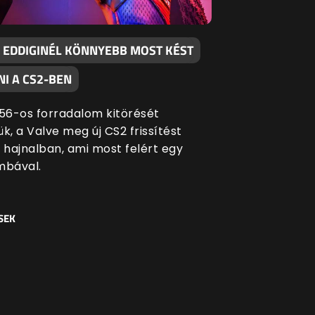
 EDDIGINÉL KÖNNYEBB MOST KÉST
I A CS2-BEN
 '56-os forradalom kitörését
k, a Valve meg új CS2 frissítést
i hajnalban, ami most felért egy
bával.
SEK